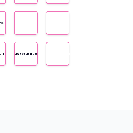
re
Magenta
Rot
un
ockerbraun
Dunkelbraun