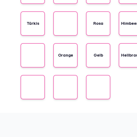
Türkis
Dunkelblau
Rosa
Himbee
Weinrot
Orange
Gelb
Hellbra
Oliv
Mittelgrau
Schwarz