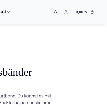
takt
0,00
€
sbänder
rtband. Du kannst es mit
tickfarbe personalisieren.